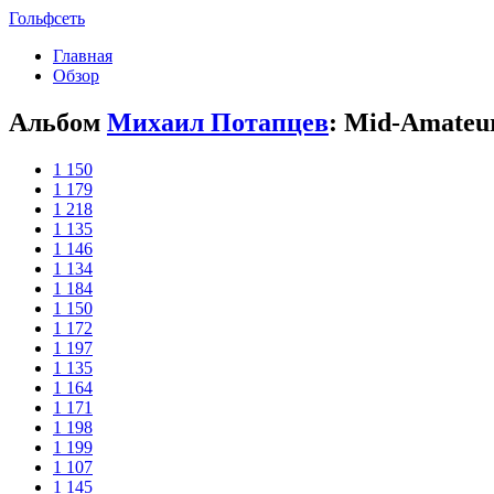
Гольфсеть
Главная
Обзор
Альбом
Михаил Потапцев
: Mid-Amateu­
1 150
1 179
1 218
1 135
1 146
1 134
1 184
1 150
1 172
1 197
1 135
1 164
1 171
1 198
1 199
1 107
1 145