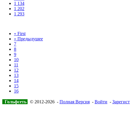
1 134
1 202
1 293
« First
« Предыдущее
7
8
9
10
11
12
13
14
15
16
Гольфсеть
© 2012-2026 -
Полная Версия
-
Войти
-
Зарегист