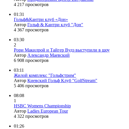
4 217 просмотров
01:31
Гольф&Кантри клуб «Дон»
Автор
Гольф & Кантри клуб "Дон"
4 367 просмотров
03:30
2
Рори Макилрой и Тайгер Вудз выступили в шоу
Автор
Александр Маевский
6 908 просмотров
03:11
Жилой комплекс "Гольфстрим"
Автор
Киевский Гольф Клуб "GolfStream"
5 406 просмотров
08:08
1
HSBC Womens Championship
Автор
Ladies European Tour
4 322 просмотров
01:26