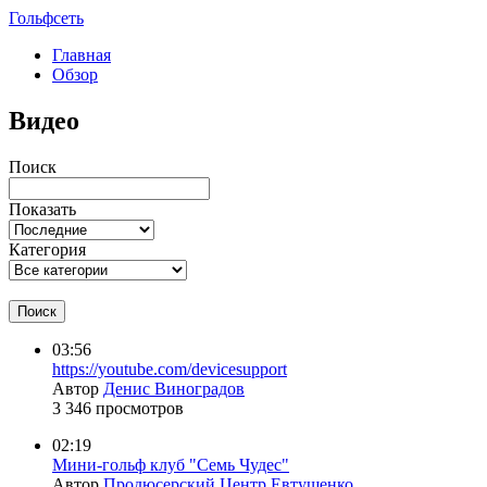
Гольфсеть
Главная
Обзор
Видео
Поиск
Показать
Категория
Поиск
03:56
https://youtube.com/devicesupport
Автор
Денис Виноградов
3 346 просмотров
02:19
Мини-гольф клуб "Семь Чудес"
Автор
Продюсерский Центр Евтушенко